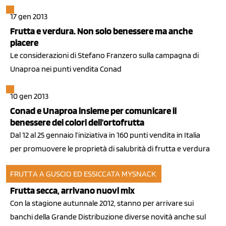
17 gen 2013
Frutta e verdura. Non solo benessere ma anche
piacere
Le considerazioni di Stefano Franzero sulla campagna di
Unaproa nei punti vendita Conad
10 gen 2013
Conad e Unaproa insieme per comunicare il
benessere dei colori dell’ortofrutta
Dal 12 al 25 gennaio l’iniziativa in 160 punti vendita in Italia
per promuovere le proprietà di salubrità di frutta e verdura
FRUTTA A GUSCIO ED ESSICCATA
MYSNACK
24 ott 2012
Frutta secca, arrivano nuovi mix
Con la stagione autunnale 2012, stanno per arrivare sui
banchi della Grande Distribuzione diverse novità anche sul