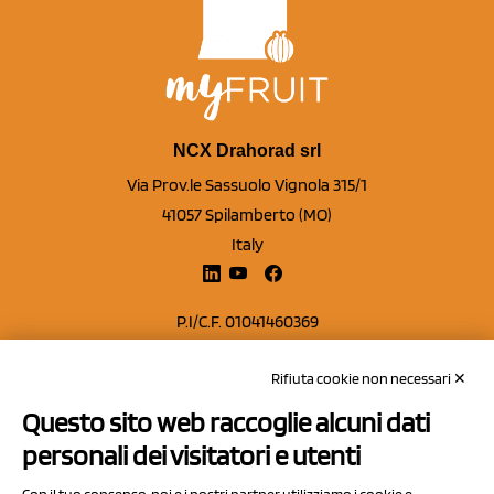
NCX Drahorad srl
Via Prov.le Sassuolo Vignola 315/1
41057 Spilamberto (MO)
Italy
P.I/C.F. 01041460369
REA: MO 208553
Rifiuta cookie non necessari ✕
Capitale sociale Euro 50.000,00 i.v.
Questo sito web raccoglie alcuni dati
Contatti
personali dei visitatori e utenti
Sitemap