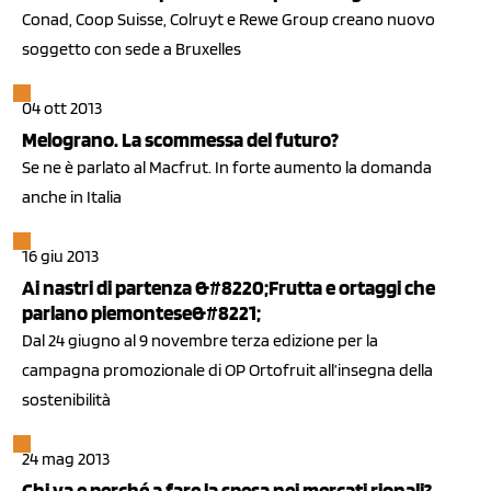
Conad, Coop Suisse, Colruyt e Rewe Group creano nuovo
soggetto con sede a Bruxelles
04 ott 2013
Melograno. La scommessa del futuro?
Se ne è parlato al Macfrut. In forte aumento la domanda
anche in Italia
16 giu 2013
Ai nastri di partenza &#8220;Frutta e ortaggi che
parlano piemontese&#8221;
Dal 24 giugno al 9 novembre terza edizione per la
campagna promozionale di OP Ortofruit all’insegna della
sostenibilità
24 mag 2013
Chi va e perché a fare la spesa nei mercati rionali?