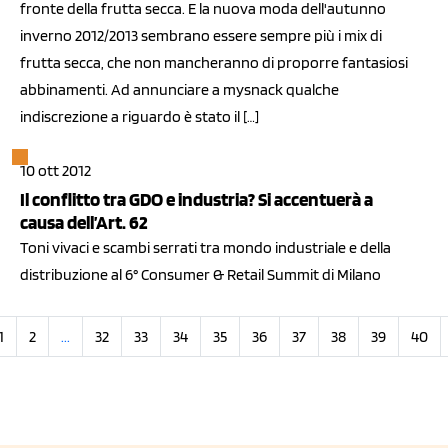
fronte della frutta secca. E la nuova moda dell'autunno
inverno 2012/2013 sembrano essere sempre più i mix di
frutta secca, che non mancheranno di proporre fantasiosi
abbinamenti. Ad annunciare a mysnack qualche
indiscrezione a riguardo è stato il […]
10 ott 2012
Il conflitto tra GDO e industria? Si accentuerà a
causa dell’Art. 62
Toni vivaci e scambi serrati tra mondo industriale e della
distribuzione al 6° Consumer & Retail Summit di Milano
1
2
...
32
33
34
35
36
37
38
39
40