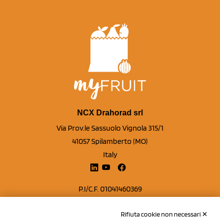
NCX Drahorad srl
Via Prov.le Sassuolo Vignola 315/1
41057 Spilamberto (MO)
Italy
P.I/C.F. 01041460369
REA: MO 208553
Rifiuta cookie non necessari ✕
Capitale sociale Euro 50.000,00 i.v.