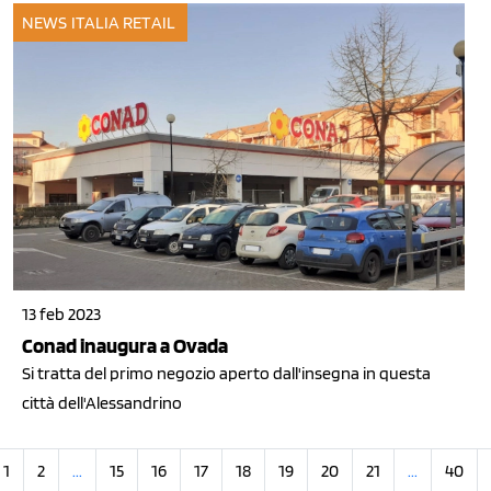
NEWS ITALIA
RETAIL
13 feb 2023
Conad inaugura a Ovada
Si tratta del primo negozio aperto dall'insegna in questa
città dell'Alessandrino
1
2
...
15
16
17
18
19
20
21
...
40