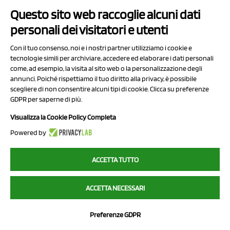
Questo sito web raccoglie alcuni dati
Contatti
personali dei visitatori e utenti
Sitemap
Con il tuo consenso, noi e i nostri partner utilizziamo i cookie e
Privacy Policy
tecnologie simili per archiviare, accedere ed elaborare i dati personali
Cookie Policy
come, ad esempio, la visita al sito web o la personalizzazione degli
annunci. Poiché rispettiamo il tuo diritto alla privacy, è possibile
Chi Siamo
scegliere di non consentire alcuni tipi di cookie. Clicca su preferenze
GDPR per saperne di più.
Visualizza la Cookie Policy Completa
Powered by
2023 NCX Drahorad srl - All rights reserved
ACCETTA TUTTO
myfruit.it è parte del network di
NCX DRAHORAD
ACCETTA NECESSARI
NCX Drahorad - Via Provinciale Vignola-Sassuolo 315/1 - 41057
Spilamberto (MO) - p.i. / c.f. 01041460369
Preferenze GDPR