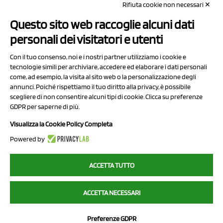
Rifiuta cookie non necessari ✕
Capitale sociale Euro 50.000,00 i.v.
Questo sito web raccoglie alcuni dati
Contatti
personali dei visitatori e utenti
Sitemap
Con il tuo consenso, noi e i nostri partner utilizziamo i cookie e
Privacy Policy
tecnologie simili per archiviare, accedere ed elaborare i dati personali
Cookie Policy
come, ad esempio, la visita al sito web o la personalizzazione degli
annunci. Poiché rispettiamo il tuo diritto alla privacy, è possibile
Chi Siamo
scegliere di non consentire alcuni tipi di cookie. Clicca su preferenze
GDPR per saperne di più.
Visualizza la Cookie Policy Completa
Powered by
2023 NCX Drahorad srl - All rights reserved
ACCETTA TUTTO
myfruit.it è parte del network di
NCX DRAHORAD
ACCETTA NECESSARI
NCX Drahorad - Via Provinciale Vignola-Sassuolo 315/1 - 41057
Spilamberto (MO) - p.i. / c.f. 01041460369
Preferenze GDPR