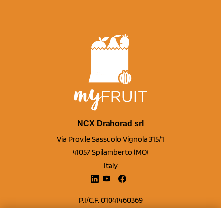
NCX Drahorad srl
Via Prov.le Sassuolo Vignola 315/1
41057 Spilamberto (MO)
Italy
P.I/C.F. 01041460369
REA: MO 208553