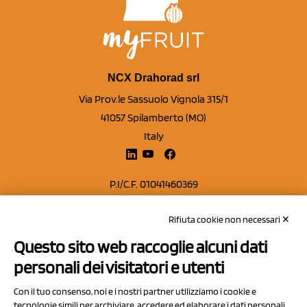
NCX Drahorad srl
Via Prov.le Sassuolo Vignola 315/1
41057 Spilamberto (MO)
Italy
P.I/C.F. 01041460369
REA: MO 208553
Rifiuta cookie non necessari ✕
Capitale sociale Euro 50.000,00 i.v.
Questo sito web raccoglie alcuni dati
Contatti
personali dei visitatori e utenti
Sitemap
Con il tuo consenso, noi e i nostri partner utilizziamo i cookie e
Privacy Policy
tecnologie simili per archiviare, accedere ed elaborare i dati personali