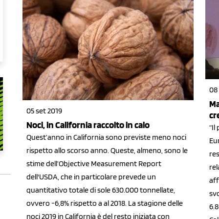
08
Ma
05 set 2019
cr
Noci, in California raccolto in calo
“I
Quest’anno in California sono previste meno noci
Eur
rispetto allo scorso anno. Queste, almeno, sono le
res
stime dell’Objective Measurement Report
rel
dell'USDA, che in particolare prevede un
af
quantitativo totale di sole 630.000 tonnellate,
svo
ovvero -6,8% rispetto a al 2018. La stagione delle
6.
noci 2019 in California è del resto iniziata con