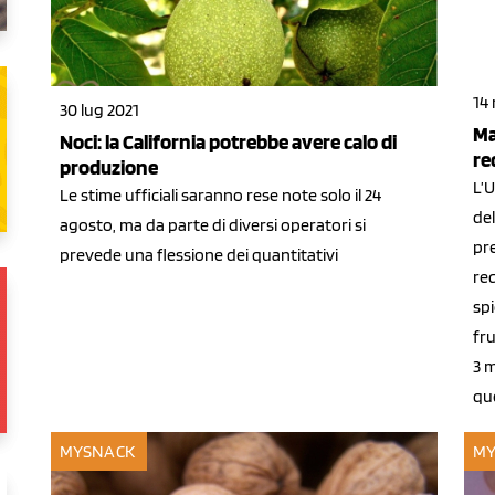
14
30 lug 2021
Ma
Noci: la California potrebbe avere calo di
re
produzione
L’U
Le stime ufficiali saranno rese note solo il 24
del
agosto, ma da parte di diversi operatori si
pr
prevede una flessione dei quantitativi
rec
sp
fru
3 m
que
MYSNACK
MY