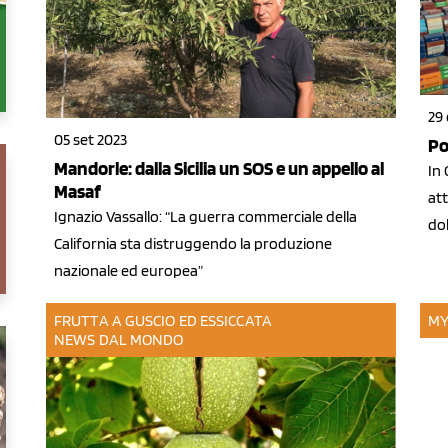
29 
05 set 2023
Po
Mandorle: dalla Sicilia un SOS e un appello al
In 
Masaf
at
Ignazio Vassallo: “La guerra commerciale della
dol
California sta distruggendo la produzione
nazionale ed europea”
FRUTTA A GUSCIO ED ESSICCATA
MY
NEWS DAL MONDO