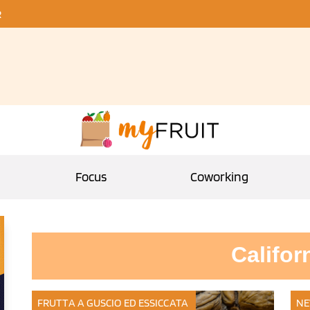
R
Focus
Coworking
Califor
FRUTTA A GUSCIO ED ESSICCATA
NE