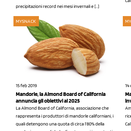
Cal
precipitazioni record nei mesi invernali e […]
MYSNACK
MY
15 feb 2019
14 
Mandorle, la Almond Board of California
Ma
annuncia gli obiettivi al 2025
in
La Almond Board of California, associazione che
Amm
rappresenta i produttori di mandorle californiani, i
ri
quali detengono una quota di circa l’80% della
Cal