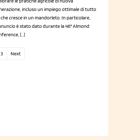
lorare le pratiche agricole di nuova
nerazione, incluso un impiego ottimale di tutto
 che cresce in un mandorleto. In particolare,
annuncio è stato dato durante la 46° Almond
ference, […]
3
Next