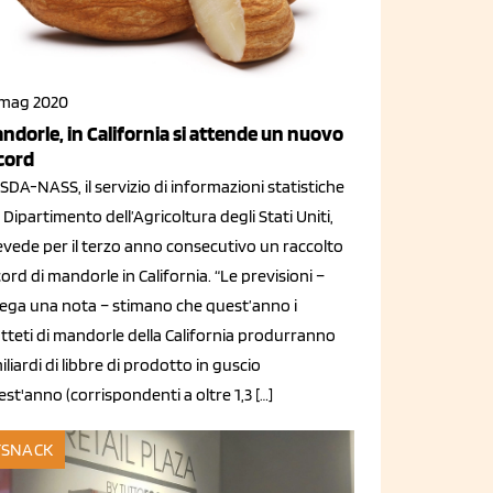
 mag 2020
ndorle, in California si attende un nuovo
cord
SDA-NASS, il servizio di informazioni statistiche
 Dipartimento dell’Agricoltura degli Stati Uniti,
evede per il terzo anno consecutivo un raccolto
ord di mandorle in California. “Le previsioni –
iega una nota – stimano che quest’anno i
tteti di mandorle della California produrranno
iliardi di libbre di prodotto in guscio
st'anno (corrispondenti a oltre 1,3 […]
SNACK