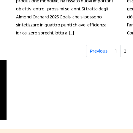
produzione mondiale, ha fissato nuovi importanti
esp
obiettivi entro i prossimi sei anni. Si tratta degli
ge
Almond Orchard 2025 Goals, che si possono
ciò
sintetizzare in quattro punti chiave: efficienza
l’
idrica, zero sprechi, lotta ai […]
Con
Previous
1
2