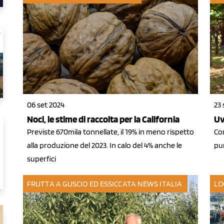
06 set 2024
23 
Noci, le stime di raccolta per la California
Uv
Previste 670mila tonnellate, il 19% in meno rispetto
Con
alla produzione del 2023. In calo del 4% anche le
pun
superfici
FRUTTA A GUSCIO ED ESSICCATA
NEWS ITALIA
LO