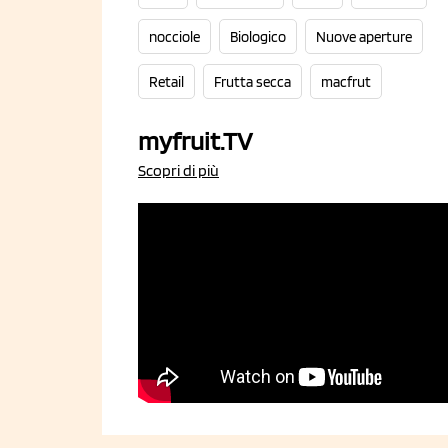
nocciole
Biologico
Nuove aperture
Retail
Frutta secca
macfrut
myfruit.TV
Scopri di più