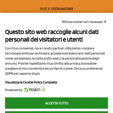
P.I/C.F. 01041460369
REA: MO 208553
Rifiuta cookie non necessari ✕
Capitale sociale Euro 50.000,00 i.v.
Questo sito web raccoglie alcuni dati
Contatti
personali dei visitatori e utenti
Sitemap
Con il tuo consenso, noi e i nostri partner utilizziamo i cookie e
Privacy Policy
tecnologie simili per archiviare, accedere ed elaborare i dati personali
Cookie Policy
come, ad esempio, la visita al sito web o la personalizzazione degli
annunci. Poiché rispettiamo il tuo diritto alla privacy, è possibile
Chi Siamo
scegliere di non consentire alcuni tipi di cookie. Clicca su preferenze
GDPR per saperne di più.
Visualizza la Cookie Policy Completa
Powered by
2023 NCX Drahorad srl - All rights reserved
ACCETTA TUTTO
myfruit.it è parte del network di
NCX DRAHORAD