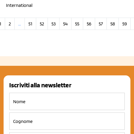
International
1
2
...
51
52
53
54
55
56
57
58
59
Iscriviti alla newsletter