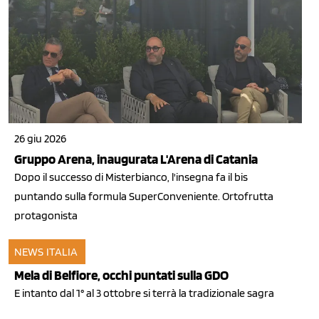
26 giu 2026
Gruppo Arena, inaugurata L'Arena di Catania
Dopo il successo di Misterbianco, l'insegna fa il bis
puntando sulla formula SuperConveniente. Ortofrutta
protagonista
NEWS ITALIA
26 set 2011
Mela di Belfiore, occhi puntati sulla GDO
E intanto dal 1° al 3 ottobre si terrà la tradizionale sagra