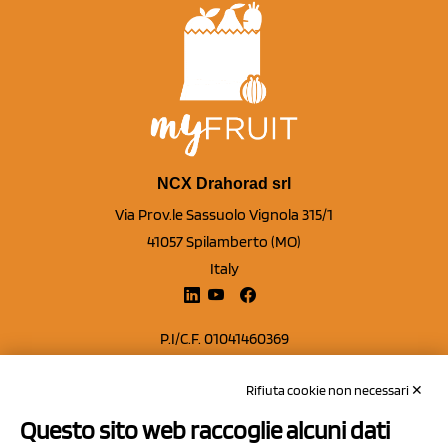
NCX Drahorad srl
Via Prov.le Sassuolo Vignola 315/1
41057 Spilamberto (MO)
Italy
P.I/C.F. 01041460369
REA: MO 208553
Rifiuta cookie non necessari ✕
Capitale sociale Euro 50.000,00 i.v.
Questo sito web raccoglie alcuni dati