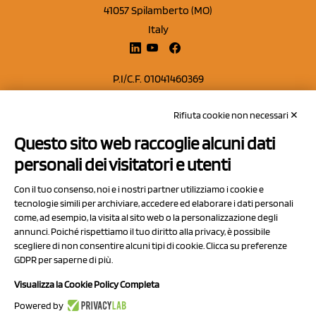
41057 Spilamberto (MO)
Italy
P.I/C.F. 01041460369
REA: MO 208553
Rifiuta cookie non necessari ✕
Capitale sociale Euro 50.000,00 i.v.
Questo sito web raccoglie alcuni dati
Contatti
personali dei visitatori e utenti
Sitemap
Con il tuo consenso, noi e i nostri partner utilizziamo i cookie e
Privacy Policy
tecnologie simili per archiviare, accedere ed elaborare i dati personali
Cookie Policy
come, ad esempio, la visita al sito web o la personalizzazione degli
annunci. Poiché rispettiamo il tuo diritto alla privacy, è possibile
Chi Siamo
scegliere di non consentire alcuni tipi di cookie. Clicca su preferenze
GDPR per saperne di più.
Visualizza la Cookie Policy Completa
Powered by