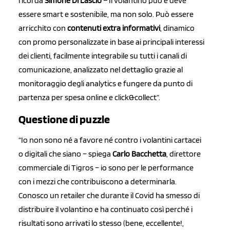
ricorda
Simone Di Lascio –
Il volantino può e deve
essere smart e sostenibile, ma non solo. Può essere
arricchito con
contenuti extra informativi
, dinamico
con promo personalizzate in base ai principali interessi
dei clienti, facilmente integrabile su tutti i canali di
comunicazione, analizzato nel dettaglio grazie al
monitoraggio degli analytics e fungere da punto di
partenza per spesa online e click&collect”.
Questione di puzzle
“I
o non sono né a favore né contro i volantini cartacei
o digitali che siano – spiega
Carlo Bacchetta
, d
irettore
commerciale di Tigros –
io sono per le performance
con i mezzi che contribuiscono a determinarla.
Conosco un retailer che durante il Covid ha smesso di
distribuire il volantino e ha continuato così perché i
risultati sono arrivati lo stesso (bene, eccellente!,