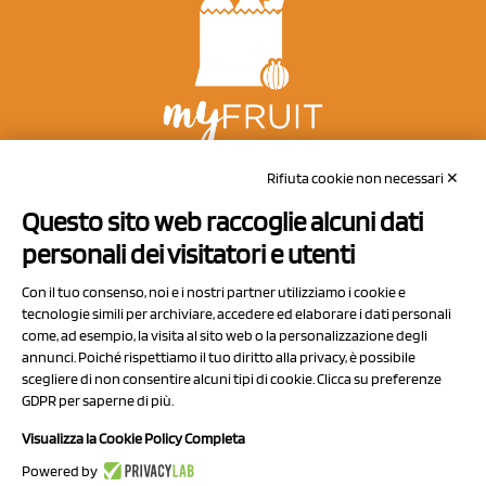
NCX Drahorad srl
Rifiuta cookie non necessari ✕
Via Prov.le Sassuolo Vignola 315/1
Questo sito web raccoglie alcuni dati
41057 Spilamberto (MO)
personali dei visitatori e utenti
Italy
Con il tuo consenso, noi e i nostri partner utilizziamo i cookie e
tecnologie simili per archiviare, accedere ed elaborare i dati personali
come, ad esempio, la visita al sito web o la personalizzazione degli
P.I/C.F. 01041460369
annunci. Poiché rispettiamo il tuo diritto alla privacy, è possibile
REA: MO 208553
scegliere di non consentire alcuni tipi di cookie. Clicca su preferenze
GDPR per saperne di più.
Capitale sociale Euro 50.000,00 i.v.
Visualizza la Cookie Policy Completa
Contatti
Powered by