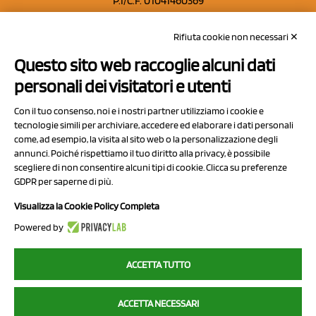
P.I/C.F. 01041460369
REA: MO 208553
Rifiuta cookie non necessari ✕
Capitale sociale Euro 50.000,00 i.v.
Questo sito web raccoglie alcuni dati
Contatti
personali dei visitatori e utenti
Sitemap
Con il tuo consenso, noi e i nostri partner utilizziamo i cookie e
Privacy Policy
tecnologie simili per archiviare, accedere ed elaborare i dati personali
Cookie Policy
come, ad esempio, la visita al sito web o la personalizzazione degli
annunci. Poiché rispettiamo il tuo diritto alla privacy, è possibile
Chi Siamo
scegliere di non consentire alcuni tipi di cookie. Clicca su preferenze
GDPR per saperne di più.
Visualizza la Cookie Policy Completa
Powered by
2023 NCX Drahorad srl - All rights reserved
ACCETTA TUTTO
myfruit.it è parte del network di
NCX DRAHORAD
ACCETTA NECESSARI
NCX Drahorad - Via Provinciale Vignola-Sassuolo 315/1 - 41057