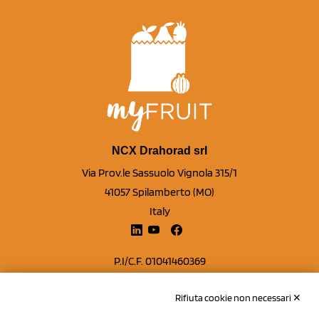
NCX Drahorad srl
Via Prov.le Sassuolo Vignola 315/1
41057 Spilamberto (MO)
Italy
P.I/C.F. 01041460369
REA: MO 208553
Rifiuta cookie non necessari ✕
Capitale sociale Euro 50.000,00 i.v.