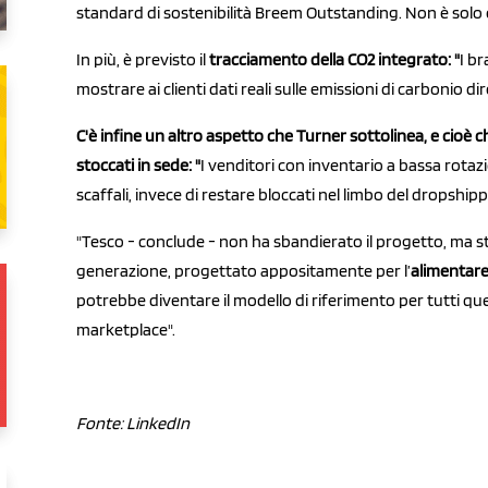
standard di sostenibilità Breem Outstanding. Non è solo e
In più, è previsto il
t
racciamento della CO2 integrato: "
I b
mostrare ai clienti dati reali sulle emissioni di carbonio 
C'è infine un altro aspetto che Turner sottolinea, e cioè
stoccati in sede: "
I venditori con inventario a bassa rota
scaffali, invece di restare bloccati nel limbo del dropshipp
"Tesco - conclude - non ha sbandierato il progetto, ma
generazione, progettato appositamente per l’
alimentar
potrebbe diventare il modello di riferimento per tutti quei
marketplace".
Fonte: LinkedIn