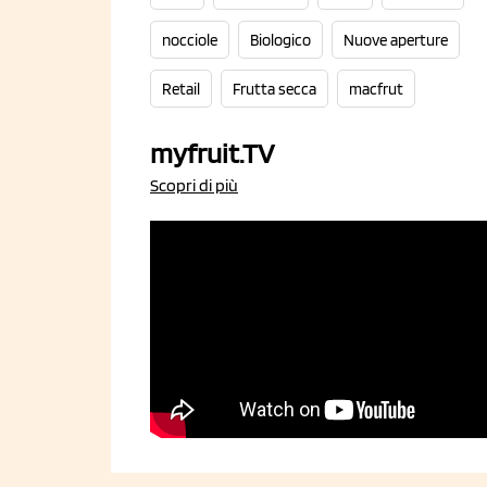
nocciole
Biologico
Nuove aperture
Retail
Frutta secca
macfrut
myfruit.TV
Scopri di più