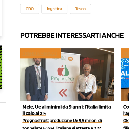
GDO
logistica
Tesco
POTREBBE INTERESSARTI ANCHE
TREND E MERCATI
PO
Mele, Ue ai minimi da 9 anni: l’Italia limita
Co
il calo al 2%
l'
Prognosfruit: produzione Ue 9,5 milioni di
Ok 
tonnellate (-16%), l'italiana si attesta a 2,27
fil