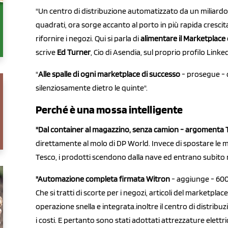
"Un centro di distribuzione automatizzato da un miliardo d
quadrati, ora sorge accanto al porto in più rapida crescita
rifornire i negozi. Qui si parla di
alimentare il Marketplace 
scrive
Ed Turner
, Cio di Asendia, sul proprio profilo Linke
"
Alle spalle di ogni marketplace di successo
- prosegue - 
silenziosamente dietro le quinte".
Perché è una mossa intelligente
"Dal container al magazzino, senza camion - argomenta 
direttamente al molo di DP World. Invece di spostare le m
Tesco, i prodotti scendono dalla nave ed entrano subito n
"Automazione completa firmata Witron
- aggiunge -
600
Che si tratti di scorte per i negozi, articoli del marketpl
operazione snella e integrata.inoltre il centro di distribu
i costi. E pertanto sono stati adottati attrezzature elettri