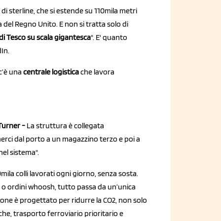
i sterline, che si estende su 110mila metri
 del Regno Unito. E non si tratta solo di
di Tesco su scala gigantesca
". E' quanto
dIn.
c’è una
centrale logistica
che lavora
Turner -
La struttura è collegata
erci dal porto a un magazzino terzo e poi a
el sistema".
mila colli lavorati ogni giorno, senza sosta.
ace o ordini whoosh, tutto passa da un’unica
zione è progettato per ridurre la CO2, non solo
che, trasporto ferroviario prioritario e