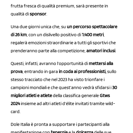
frutta fresca di qualità premium, sarà presente in
qualità di
sponsor
.
Una due giorni unica che, su
un percorso spettacolare
di 26 km
, con un dislivello positivo di
1.400 metri
,
regalerà emozioni straordinarie a tutti gli sportivi che
prenderanno parte alla competizione,
amatori inclusi
.
Questi, infatti, avranno l’opportunità di
mettersi alla
prova
, entrando in gara
in coda ai professionisti,
sullo
stesso tracciato che nel 2023 ha visto trionfare i
campioni mondiali e che quest’anno vedrà sfidarsi i
30
migliori atleti e atlete
della classifica generale
Gtws
2024
insieme ad altri atleti d’élite invitati tramite wild-
card.
Dole Italia è pronta a supportare i partecipanti alla
manifestazione con
l'energia
e la
dolcezza
delle sue