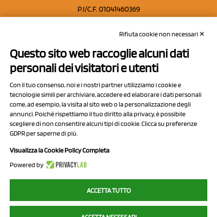
P.I/C.F. 01041460369
REA: MO 208553
Rifiuta cookie non necessari ✕
Capitale sociale Euro 50.000,00 i.v.
Questo sito web raccoglie alcuni dati
Contatti
personali dei visitatori e utenti
Sitemap
Con il tuo consenso, noi e i nostri partner utilizziamo i cookie e
Privacy Policy
tecnologie simili per archiviare, accedere ed elaborare i dati personali
Cookie Policy
come, ad esempio, la visita al sito web o la personalizzazione degli
annunci. Poiché rispettiamo il tuo diritto alla privacy, è possibile
Chi Siamo
scegliere di non consentire alcuni tipi di cookie. Clicca su preferenze
GDPR per saperne di più.
Visualizza la Cookie Policy Completa
Powered by
2023 NCX Drahorad srl - All rights reserved
ACCETTA TUTTO
myfruit.it è parte del network di
NCX DRAHORAD
ACCETTA NECESSARI