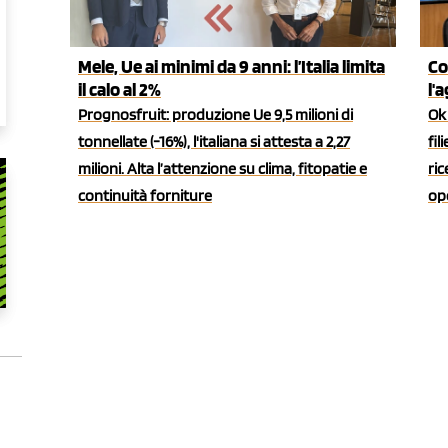
Mele, Ue ai minimi da 9 anni: l’Italia limita
Co
il calo al 2%
l'
Prognosfruit: produzione Ue 9,5 milioni di
Ok 
tonnellate (-16%), l'italiana si attesta a 2,27
fil
milioni. Alta l’attenzione su clima, fitopatie e
ric
continuità forniture
ope