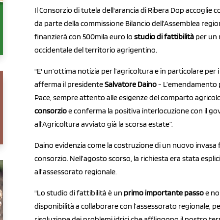
Il Consorzio di tutela dell'arancia di Ribera Dop accoglie 
da parte della commissione Bilancio dell’Assemblea regio
finanzierà con 500mila euro lo
studio di fattibilità
per un
occidentale del territorio agrigentino.
"E' un’ottima notizia per l’agricoltura e in particolare per
afferma il presidente
Salvatore Daino
- L’emendamento p
Pace, sempre attento alle esigenze del comparto agricolo,
consorzio
e conferma la positiva interlocuzione con il go
all’Agricoltura avviato già la scorsa estate”.
Daino evidenzia come la costruzione di un nuovo invasa 
consorzio. Nell’agosto scorso, la richiesta era stata esp
all’assessorato regionale.
"Lo studio di fattibilità è un
primo importante passo
e no
disponibilità a collaborare con l’assessorato regionale, p
risoluzione dei problemi idrici che affliggono il nostro te