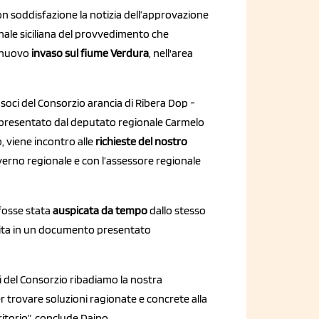
con soddisfazione la notizia dell’approvazione
nale siciliana del provvedimento che
 nuovo
invaso sul fiume Verdura
, nell'area
 i soci del Consorzio arancia di Ribera Dop -
resentato dal deputato regionale Carmelo
 viene incontro alle
richieste del nostro
verno regionale e con l’assessore regionale
fosse stata
auspicata da tempo
dallo stesso
licita in un documento presentato
i del Consorzio ribadiamo la nostra
er trovare soluzioni ragionate e concrete alla
rritorio”, conclude Daino