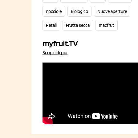
nocciole
Biologico
Nuove aperture
Retail
Frutta secca
macfrut
myfruit.TV
Scopri di più