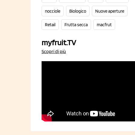
nocciole
Biologico
Nuove aperture
Retail
Frutta secca
macfrut
myfruit.TV
Scopri di più