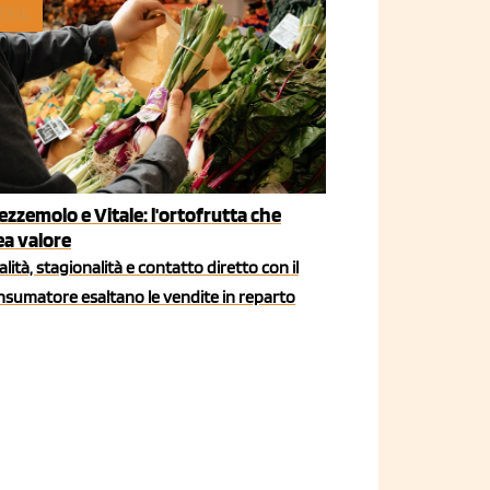
TAIL
ezzemolo e Vitale: l'ortofrutta che
ea valore
lità, stagionalità e contatto diretto con il
nsumatore esaltano le vendite in reparto