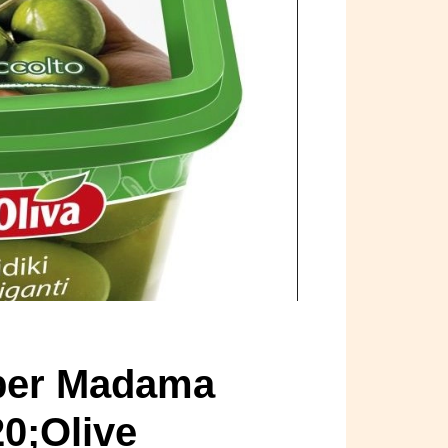
 per Madama
20;Olive