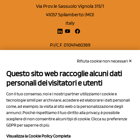
Via Prov.le Sassuolo Vignola 315/1
41057 Spilamberto (MO)
Italy
P.I/C.F. 01041460369
REA: MO 208553
Rifiuta cookie non necessari ✕
Capitale sociale Euro 50.000,00 i.v.
Questo sito web raccoglie alcuni dati
Contatti
personali dei visitatori e utenti
Sitemap
Con il tuo consenso, noi e i nostri partner utilizziamo i cookie e
Privacy Policy
tecnologie simili per archiviare, accedere ed elaborare i dati personali
Cookie Policy
come, ad esempio, la visita al sito web o la personalizzazione degli
annunci. Poiché rispettiamo il tuo diritto alla privacy, è possibile
Chi Siamo
scegliere di non consentire alcuni tipi di cookie. Clicca su preferenze
GDPR per saperne di più.
Visualizza la Cookie Policy Completa