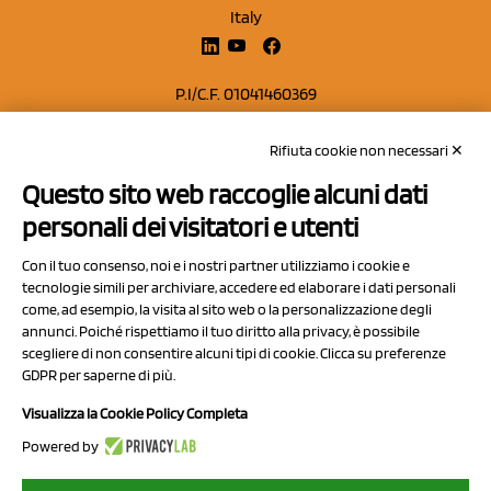
Italy
P.I/C.F. 01041460369
REA: MO 208553
Rifiuta cookie non necessari ✕
Capitale sociale Euro 50.000,00 i.v.
Questo sito web raccoglie alcuni dati
Contatti
personali dei visitatori e utenti
Sitemap
Con il tuo consenso, noi e i nostri partner utilizziamo i cookie e
Privacy Policy
tecnologie simili per archiviare, accedere ed elaborare i dati personali
Cookie Policy
come, ad esempio, la visita al sito web o la personalizzazione degli
annunci. Poiché rispettiamo il tuo diritto alla privacy, è possibile
Chi Siamo
scegliere di non consentire alcuni tipi di cookie. Clicca su preferenze
GDPR per saperne di più.
Visualizza la Cookie Policy Completa
Powered by
2023 NCX Drahorad srl - All rights reserved