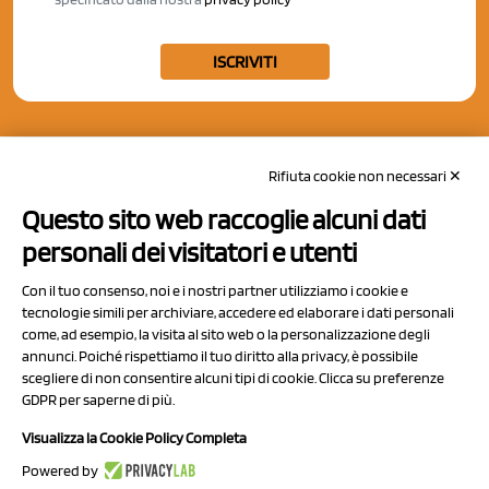
ISCRIVITI
Rifiuta cookie non necessari ✕
Questo sito web raccoglie alcuni dati
personali dei visitatori e utenti
Con il tuo consenso, noi e i nostri partner utilizziamo i cookie e
tecnologie simili per archiviare, accedere ed elaborare i dati personali
come, ad esempio, la visita al sito web o la personalizzazione degli
annunci. Poiché rispettiamo il tuo diritto alla privacy, è possibile
scegliere di non consentire alcuni tipi di cookie. Clicca su preferenze
NCX Drahorad srl
GDPR per saperne di più.
Via Prov.le Sassuolo Vignola 315/1
Visualizza la Cookie Policy Completa
41057 Spilamberto (MO)
Powered by