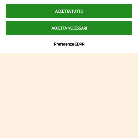
Italy
ACCETTA TUTTO
P.I/C.F. 01041460369
ACCETTA NECESSARI
REA: MO 208553
Capitale sociale Euro 50.000,00 i.v.
Preferenze GDPR
Contatti
Sitemap
Privacy Policy
Cookie Policy
Chi Siamo
2023 NCX Drahorad srl - All rights reserved