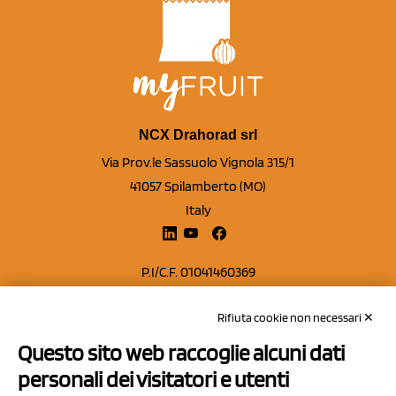
NCX Drahorad srl
Via Prov.le Sassuolo Vignola 315/1
41057 Spilamberto (MO)
Italy
P.I/C.F. 01041460369
REA: MO 208553
Rifiuta cookie non necessari ✕
Capitale sociale Euro 50.000,00 i.v.
Questo sito web raccoglie alcuni dati
Contatti
personali dei visitatori e utenti
Sitemap