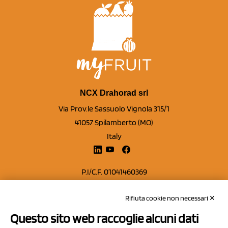
NCX Drahorad srl
Via Prov.le Sassuolo Vignola 315/1
41057 Spilamberto (MO)
Italy
P.I/C.F. 01041460369
REA: MO 208553
Rifiuta cookie non necessari ✕
Capitale sociale Euro 50.000,00 i.v.
Questo sito web raccoglie alcuni dati