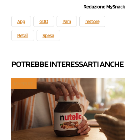
Redazione MySnack
App
GDO
Pam
restore
Retail
Spesa
POTREBBE INTERESSARTI ANCHE
MYFRUIT