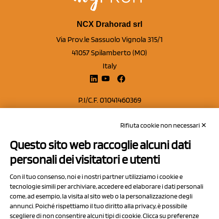
NCX Drahorad srl
Via Prov.le Sassuolo Vignola 315/1
41057 Spilamberto (MO)
Italy
P.I/C.F. 01041460369
REA: MO 208553
Rifiuta cookie non necessari ✕
Capitale sociale Euro 50.000,00 i.v.
Questo sito web raccoglie alcuni dati
Contatti
personali dei visitatori e utenti
Sitemap
Con il tuo consenso, noi e i nostri partner utilizziamo i cookie e
Privacy Policy
tecnologie simili per archiviare, accedere ed elaborare i dati personali
Cookie Policy
come, ad esempio, la visita al sito web o la personalizzazione degli
annunci. Poiché rispettiamo il tuo diritto alla privacy, è possibile
Chi Siamo
scegliere di non consentire alcuni tipi di cookie. Clicca su preferenze