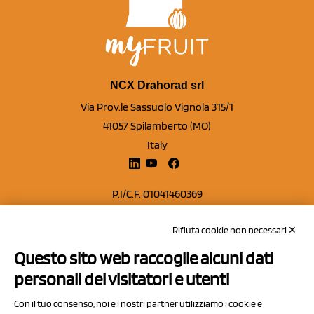
NCX Drahorad srl
Via Prov.le Sassuolo Vignola 315/1
41057 Spilamberto (MO)
Italy
P.I/C.F. 01041460369
REA: MO 208553
Rifiuta cookie non necessari ✕
Capitale sociale Euro 50.000,00 i.v.
Questo sito web raccoglie alcuni dati
Contatti
personali dei visitatori e utenti
Sitemap
Con il tuo consenso, noi e i nostri partner utilizziamo i cookie e
Privacy Policy