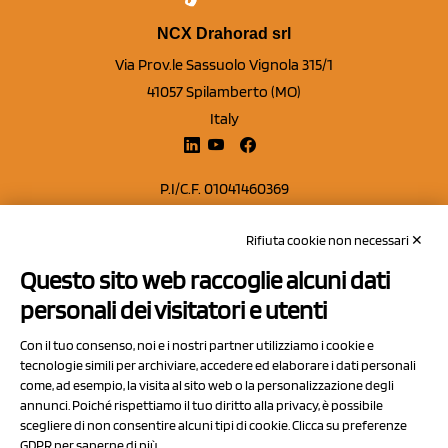
NCX Drahorad srl
Via Prov.le Sassuolo Vignola 315/1
41057 Spilamberto (MO)
Italy
P.I/C.F. 01041460369
REA: MO 208553
Rifiuta cookie non necessari ✕
Capitale sociale Euro 50.000,00 i.v.
Questo sito web raccoglie alcuni dati
Contatti
personali dei visitatori e utenti
Sitemap
Con il tuo consenso, noi e i nostri partner utilizziamo i cookie e
Privacy Policy
tecnologie simili per archiviare, accedere ed elaborare i dati personali
Cookie Policy
come, ad esempio, la visita al sito web o la personalizzazione degli
annunci. Poiché rispettiamo il tuo diritto alla privacy, è possibile
Chi Siamo
scegliere di non consentire alcuni tipi di cookie. Clicca su preferenze
GDPR per saperne di più.