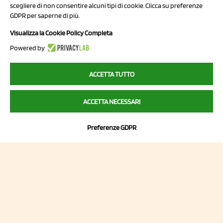
scegliere di non consentire alcuni tipi di cookie. Clicca su preferenze
NCX Drahorad srl
GDPR per saperne di più.
Via Prov.le Sassuolo Vignola 315/1
Visualizza la Cookie Policy Completa
41057 Spilamberto (MO)
Powered by
Italy
ACCETTA TUTTO
P.I/C.F. 01041460369
ACCETTA NECESSARI
REA: MO 208553
Capitale sociale Euro 50.000,00 i.v.
Preferenze GDPR
Contatti
Sitemap
Privacy Policy
Cookie Policy
Chi Siamo