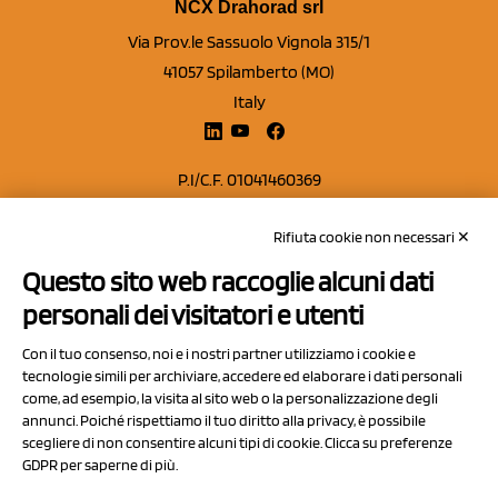
NCX Drahorad srl
Via Prov.le Sassuolo Vignola 315/1
41057 Spilamberto (MO)
Italy
P.I/C.F. 01041460369
REA: MO 208553
Rifiuta cookie non necessari ✕
Capitale sociale Euro 50.000,00 i.v.
Questo sito web raccoglie alcuni dati
Contatti
personali dei visitatori e utenti
Sitemap
Con il tuo consenso, noi e i nostri partner utilizziamo i cookie e
Privacy Policy
tecnologie simili per archiviare, accedere ed elaborare i dati personali
Cookie Policy
come, ad esempio, la visita al sito web o la personalizzazione degli
annunci. Poiché rispettiamo il tuo diritto alla privacy, è possibile
Chi Siamo
scegliere di non consentire alcuni tipi di cookie. Clicca su preferenze
GDPR per saperne di più.