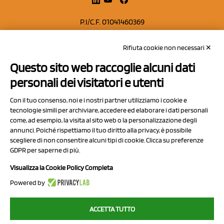
P.I/C.F. 01041460369
REA: MO 208553
Rifiuta cookie non necessari ✕
Capitale sociale Euro 50.000,00 i.v.
Questo sito web raccoglie alcuni dati
Contatti
personali dei visitatori e utenti
Sitemap
Con il tuo consenso, noi e i nostri partner utilizziamo i cookie e
Privacy Policy
tecnologie simili per archiviare, accedere ed elaborare i dati personali
Cookie Policy
come, ad esempio, la visita al sito web o la personalizzazione degli
annunci. Poiché rispettiamo il tuo diritto alla privacy, è possibile
Chi Siamo
scegliere di non consentire alcuni tipi di cookie. Clicca su preferenze
GDPR per saperne di più.
Visualizza la Cookie Policy Completa
Powered by
2023 NCX Drahorad srl - All rights reserved
ACCETTA TUTTO
myfruit.it è parte del network di
NCX DRAHORAD