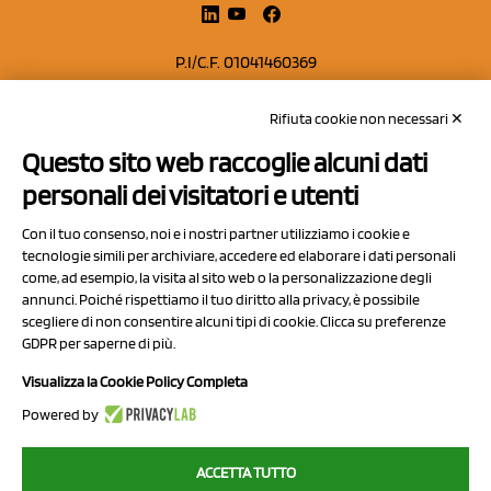
P.I/C.F. 01041460369
REA: MO 208553
Rifiuta cookie non necessari ✕
Capitale sociale Euro 50.000,00 i.v.
Questo sito web raccoglie alcuni dati
Contatti
personali dei visitatori e utenti
Sitemap
Con il tuo consenso, noi e i nostri partner utilizziamo i cookie e
Privacy Policy
tecnologie simili per archiviare, accedere ed elaborare i dati personali
Cookie Policy
come, ad esempio, la visita al sito web o la personalizzazione degli
annunci. Poiché rispettiamo il tuo diritto alla privacy, è possibile
Chi Siamo
scegliere di non consentire alcuni tipi di cookie. Clicca su preferenze
GDPR per saperne di più.
Visualizza la Cookie Policy Completa
Powered by
2023 NCX Drahorad srl - All rights reserved
ACCETTA TUTTO