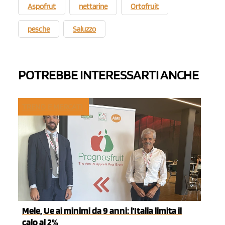
Aspofrut
nettarine
Ortofruit
pesche
Saluzzo
POTREBBE INTERESSARTI ANCHE
TREND E MERCATI
Mele, Ue ai minimi da 9 anni: l’Italia limita il
calo al 2%