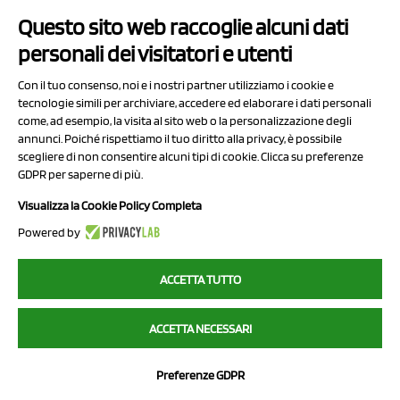
Questo sito web raccoglie alcuni dati
Contatti
personali dei visitatori e utenti
Sitemap
Con il tuo consenso, noi e i nostri partner utilizziamo i cookie e
Privacy Policy
tecnologie simili per archiviare, accedere ed elaborare i dati personali
Cookie Policy
come, ad esempio, la visita al sito web o la personalizzazione degli
annunci. Poiché rispettiamo il tuo diritto alla privacy, è possibile
Chi Siamo
scegliere di non consentire alcuni tipi di cookie. Clicca su preferenze
GDPR per saperne di più.
Visualizza la Cookie Policy Completa
Powered by
2023 NCX Drahorad srl - All rights reserved
ACCETTA TUTTO
myfruit.it è parte del network di
NCX DRAHORAD
ACCETTA NECESSARI
NCX Drahorad - Via Provinciale Vignola-Sassuolo 315/1 - 41057
Spilamberto (MO) - p.i. / c.f. 01041460369
Preferenze GDPR