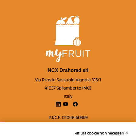
NCX Drahorad srl
Via Prov.le Sassuolo Vignola 315/1
41057 Spilamberto (MO)
Italy
P.I/C.F. 01041460369
REA: MO 208553
Rifiuta cookie non necessari ✕
Capitale sociale Euro 50.000,00 i.v.