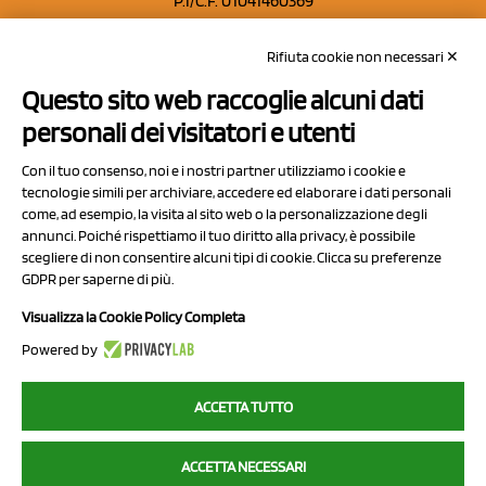
P.I/C.F. 01041460369
REA: MO 208553
Rifiuta cookie non necessari ✕
Capitale sociale Euro 50.000,00 i.v.
Questo sito web raccoglie alcuni dati
Contatti
personali dei visitatori e utenti
Sitemap
Con il tuo consenso, noi e i nostri partner utilizziamo i cookie e
Privacy Policy
tecnologie simili per archiviare, accedere ed elaborare i dati personali
Cookie Policy
come, ad esempio, la visita al sito web o la personalizzazione degli
annunci. Poiché rispettiamo il tuo diritto alla privacy, è possibile
Chi Siamo
scegliere di non consentire alcuni tipi di cookie. Clicca su preferenze
GDPR per saperne di più.
Visualizza la Cookie Policy Completa
Powered by
2023 NCX Drahorad srl - All rights reserved
ACCETTA TUTTO
myfruit.it è parte del network di
NCX DRAHORAD
ACCETTA NECESSARI
NCX Drahorad - Via Provinciale Vignola-Sassuolo 315/1 - 41057