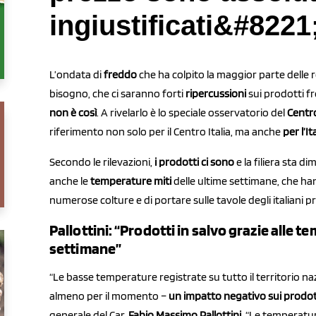
ingiustificati&#8221
L’ondata di
freddo
che ha colpito la maggior parte delle 
bisogno, che ci saranno forti
ripercussioni
sui prodotti fr
non è così
. A rivelarlo è lo speciale osservatorio del
Centr
riferimento non solo per il Centro Italia, ma anche
per l’It
Secondo le rilevazioni,
i prodotti ci sono
e la filiera sta 
anche le
temperature miti
delle ultime settimane, che ha
numerose colture e di portare sulle tavole degli italiani p
Pallottini: “Prodotti in salvo grazie alle t
settimane”
“Le basse temperature registrate su tutto il territorio na
almeno per il momento –
un impatto negativo sui prodott
generale del Car,
Fabio Massimo Pallottini
. “Le temperatu