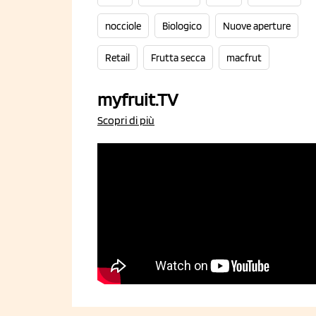
nocciole
Biologico
Nuove aperture
Retail
Frutta secca
macfrut
myfruit.TV
Scopri di più