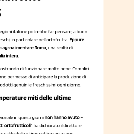
;
regioni italiane potrebbe far pensare, a buon
eschi, in particolare nell’ortofrutta.
Eppure
o agroalimentare Roma
, una realtà di
alia intera
.
dimostrando di funzionare molto bene. Complici
nno permesso di anticipare la produzione di
rodotti genuini e freschissimi ogni giorno.
emperature miti delle ultime
zionale in questi giorni
non hanno avuto
–
i ortofrutticoli
”, ha dichiarato il direttore
re calde delle ultime settimane hanno