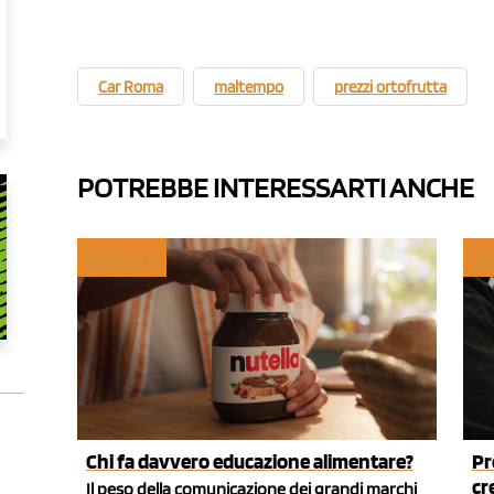
Car Roma
maltempo
prezzi ortofrutta
POTREBBE INTERESSARTI ANCHE
MYFRUIT
RE
Chi fa davvero educazione alimentare?
Pr
cr
Il peso della comunicazione dei grandi marchi