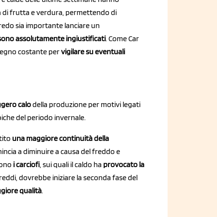
à di frutta e verdura, permettendo di
 credo sia importante lanciare un
sono assolutamente ingiustificati
. Come Car
mpegno costante per
vigilare su eventuali
ggero calo
della produzione per motivi legati
iche del periodo invernale.
tito
una maggiore continuità della
incia a diminuire a causa del freddo e
sono
i carciofi
, sui quali il caldo ha
provocato la
freddi, dovrebbe iniziare la seconda fase del
giore qualità
.