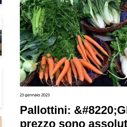
23 gennaio 2023
Pallottini: &#8220;G
prezzo sono assolu