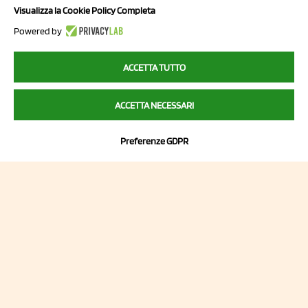
Via Prov.le Sassuolo Vignola 315/1
Visualizza la Cookie Policy Completa
41057 Spilamberto (MO)
Powered by
Italy
ACCETTA TUTTO
P.I/C.F. 01041460369
ACCETTA NECESSARI
REA: MO 208553
Capitale sociale Euro 50.000,00 i.v.
Preferenze GDPR
Contatti
Sitemap
Privacy Policy
Cookie Policy
Chi Siamo