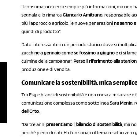
Il consumatore cerca sempre più informazioni, ma non ha 
segnala e lo rimarca
Giancarlo Amitrano
, responsabile a
più l’approccio agricolo, le nuove generazioni
ne sanno e
quindi di prodotto”.
Dato interessante in un periodo storico dove si moltiplic
zucchine a gennaio come se fossimo a giugno
e ci si lam
culmine della campagna”.
P
erso il riferimento alla stagion
produzione e di vendita.
Comunicare la sostenibilità, mica semplic
Tra Esg e bilanci di sostenibilità è una corsa a misurare 
comunicazione complessa come sottolinea
Sara Menin
, 
dell'Orto
.
"Da tre anni
presentiamo il bilancio di sostenibilità
, ma no
perché pieno di dati. Ha funzionato il tema residuo zero g