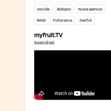
nocciole
Biologico
Nuove aperture
Retail
Frutta secca
macfrut
myfruit.TV
Scopri di più