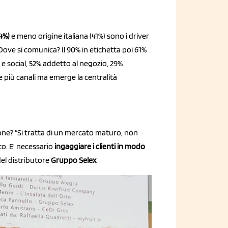
4%)
e meno origine italiana (41%) sono i driver
Dove si comunica? Il 90% in etichetta poi 61%
e e social, 52% addetto al negozio, 29%
e più canali ma emerge la centralità
one? “Si tratta di un mercato maturo, non
to. E’ necessario
ingaggiare i clienti in modo
el distributore
Gruppo Selex
.