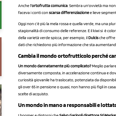
Anche l
’ortofrutta comunica
. Sembra un'ovvietà ma non l
faceva i conti con
scarsa differenziazione
e lieve segmen
Oggi non c’è più la mela rossa e quella verde, ma una plur
stagionalità di consumo delle referenze. E il kiwi si è color
della varietà verde spicca, per esempio, il
Dulcis
che offre 
dati che richiedono più informazione che sta aumentan
Cambia il mondo ortofrutticolo perché ca
Un mondo dannatamente più complicato?
Meglio parlar
diversamente composta, in accelerazione continua e dov
curiosità giovanile ha traslocato, potenziata da disponibil
gli over 65 in pensione o quasi, non hanno più figli in ca
scelte di acquisto.
Un mondo in mano a responsabili e lottat
I boomer e dintorni che
Salvo Garipoli direttore SGMarke