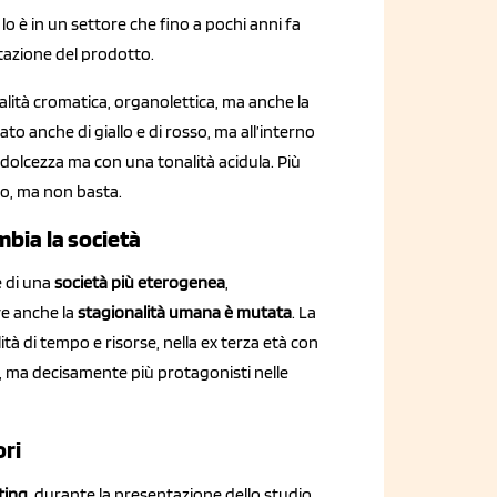
o è in un settore che fino a pochi anni fa
tazione del prodotto.
alità cromatica, organolettica, ma anche la
ato anche di giallo e di rosso, ma all’interno
dolcezza ma con una tonalità acidula. Più
do, ma non basta.
mbia la società
e di una
società più eterogenea
,
e anche la
stagionalità umana è mutata
. La
ità di tempo e risorse, nella ex terza età con
sa, ma decisamente più protagonisti nelle
ori
ting
, durante la presentazione dello studio