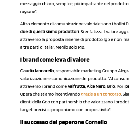
messaggio chiaro, semplice, più impattante del prodotto bi
ragione".
Altro elemento di comunicazione valoriale sono i bollini Do
due di questi siamo produttori
. Si enfatizza il valore a
attraverso la proposta insieme di prodotto Igp e non ma
altre parti d’Italia". Meglio solo Igp.
I brand come leva di valore
Claudia Iannarella
, responsabile marketing Gruppo Alegra,
valorizzazione e comunicazione del prodotto. "Al consuma
attraverso i brand come
Valfrutta, Alce Nero, Brio
. Poi i
pr
Opera che stiamo incentivando
grazie a un concorso
. Si
clienti della Gdo con partnership che valorizzano i prodo
target precisi, ci proponiamo con propositività".
Il successo del peperone Cornelio