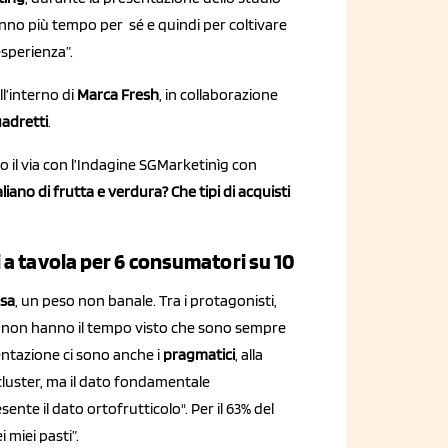
anno più tempo per sé e quindi per coltivare
esperienza”.
all’interno di
Marca Fresh
, in collaborazione
uadretti
.
 il via con l’Indagine SGMarketinìg con
ano di frutta e verdura? Che tipi di acquisti
a tavola per 6 consumatori su 10
esa
, un peso non banale. Tra i protagonisti,
 non hanno il tempo visto che sono sempre
esentazione ci sono anche i
pragmatici
, alla
i cluster, ma il dato fondamentale
nte il dato ortofrutticolo". Per il 63% del
i miei pasti”.