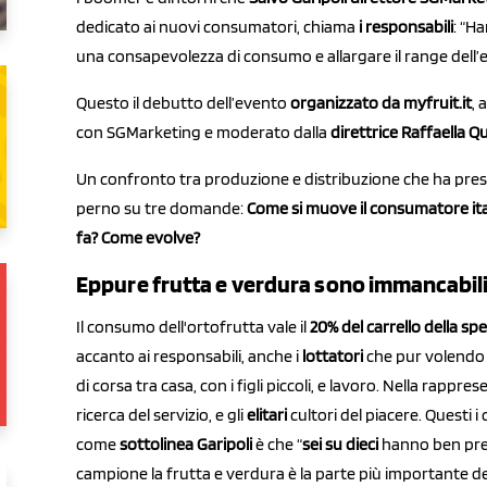
dedicato ai nuovi consumatori, chiama
i responsabili
: “H
una consapevolezza di consumo e allargare il range dell’
Questo il debutto dell’evento
organizzato da myfruit.it
, 
con SGMarketing e moderato dalla
direttrice Raffaella Q
Un confronto tra produzione e distribuzione che ha preso
perno su tre domande:
Come si muove il consumatore itali
fa? Come evolve?
Eppure frutta e verdura sono immancabili 
Il consumo dell'ortofrutta vale il
20% del carrello della sp
accanto ai responsabili, anche i
lottatori
che pur volendo
di corsa tra casa, con i figli piccoli, e lavoro. Nella rappr
ricerca del servizio, e gli
elitari
cultori del piacere. Questi 
come
sottolinea Garipoli
è che “
sei su dieci
hanno ben prese
campione la frutta e verdura è la parte più importante de