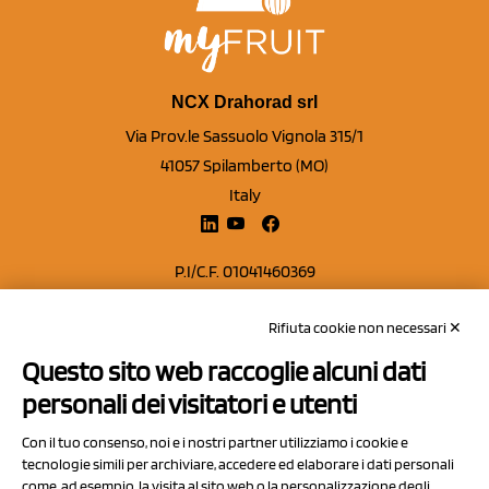
NCX Drahorad srl
Via Prov.le Sassuolo Vignola 315/1
41057 Spilamberto (MO)
Italy
P.I/C.F. 01041460369
REA: MO 208553
Rifiuta cookie non necessari ✕
Capitale sociale Euro 50.000,00 i.v.
Questo sito web raccoglie alcuni dati
Contatti
personali dei visitatori e utenti
Sitemap
Con il tuo consenso, noi e i nostri partner utilizziamo i cookie e
Privacy Policy
tecnologie simili per archiviare, accedere ed elaborare i dati personali
Cookie Policy
come, ad esempio, la visita al sito web o la personalizzazione degli