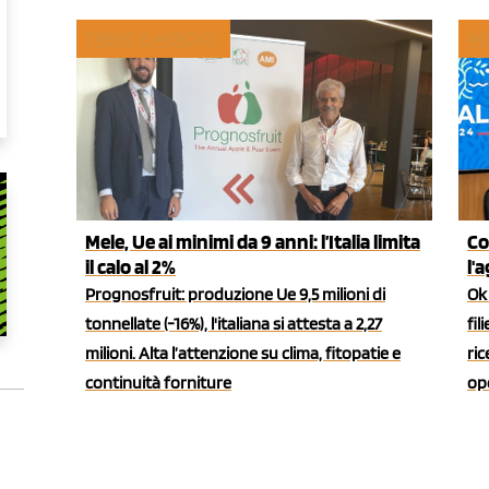
TREND E MERCATI
PO
Mele, Ue ai minimi da 9 anni: l’Italia limita
Co
il calo al 2%
l'
Prognosfruit: produzione Ue 9,5 milioni di
Ok 
tonnellate (-16%), l'italiana si attesta a 2,27
fil
milioni. Alta l’attenzione su clima, fitopatie e
ric
continuità forniture
ope