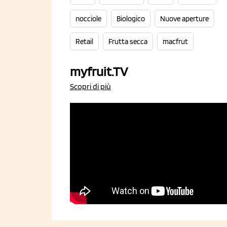
nocciole
Biologico
Nuove aperture
Retail
Frutta secca
macfrut
myfruit.TV
Scopri di più