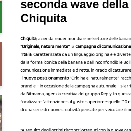
seconda wave dell
Chiquita
Chiquita
, azienda leader mondiale nel settore delle ban
“Originale, naturalmente”
, la
campagna di comunicazione 
l’Italia
. Caratterizzata da un linguaggio originale e diverten
dalla forma iconica della banana e dall'inconfondibile Bo
comunicazione immediata e diretta, in grado di catturare
Il
nuovo posizionamento
“Originale, naturalmente”, racch
brand e – in occasione della campagna autunnale – si arr
da Bitmama, agenzia creativa del gruppo Reply. In questa 
focalizzare l’attenzione sul gusto superiore – quello “10 
di una serie di nuove creatività pensate per veicolare il 
“A seguito degli ottimi riscontri ottenuti con la nuova ca