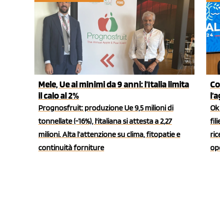
Mele, Ue ai minimi da 9 anni: l’Italia limita
Co
il calo al 2%
l'
Prognosfruit: produzione Ue 9,5 milioni di
Ok 
tonnellate (-16%), l'italiana si attesta a 2,27
fil
milioni. Alta l’attenzione su clima, fitopatie e
ric
continuità forniture
ope