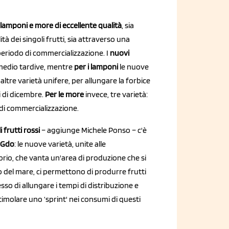
i, lamponi e more di eccellente qualità
, sia
tà dei singoli frutti, sia attraverso una
eriodo di commercializzazione. I
nuovi
 medio tardive, mentre
per i lamponi
le nuove
 altre varietà unifere, per allungare la forbice
i di dicembre.
Per le more
invece, tre varietà:
o di commercializzazione.
 frutti rossi
– aggiunge Michele Ponso – c'è
a Gdo
: le nuove varietà, unite alle
orio, che vanta un'area di produzione che si
ello del mare, ci permettono di produrre frutti
esso di allungare i tempi di distribuzione e
timolare uno ‘sprint' nei consumi di questi