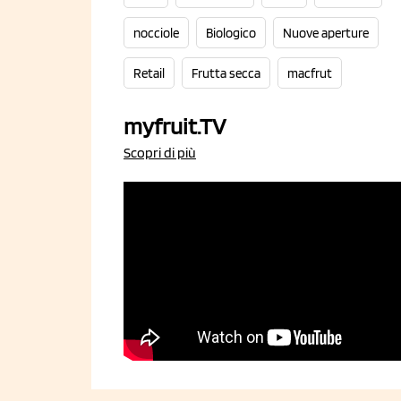
nocciole
Biologico
Nuove aperture
Retail
Frutta secca
macfrut
myfruit.TV
Scopri di più