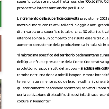
superfici coltivate a piccoli frutti rossi che l'
Op Joinfruit d
prospettive interessanti anche per il 2022.
L'
incremento della superficie coinvolta
previsto nel 2021 è d
mezzo di more, con relativi teli anti-pioggia e anti-grand
di arrivare a una superficie totale di circa 30 ettari coltivat
ulteriore spinta a un comparto che risulta essere tra quel
aumento consistente della produzione sia in Italia sia in al
“
Il microclima specifico del territorio pedemontano cune
dell'Op Joinfruit e presidente della Ponso Cooperativa agr
produttori di piccoli frutti del gruppo –
si addice alla colt
termica notturna dona a mirtilli, lamponi e more intensità 
terreno naturalmente acido delle zone collinari vicine ai bosc
qui storicamente nascevano spontanei, selvatici. L'area d
per la coltivazione di piccoli frutti rossi, infatti rappresen
colture in Piemonte.”