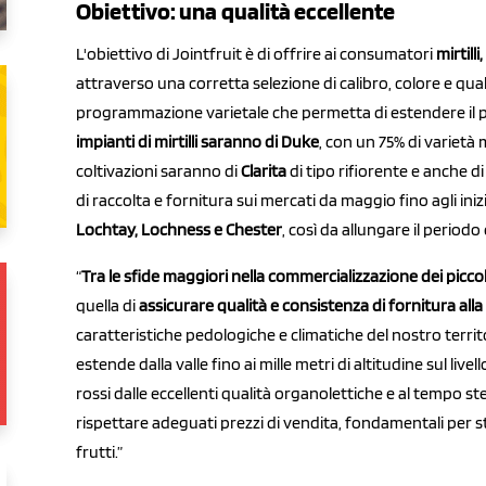
Obiettivo: una qualità eccellente
L'obiettivo di Jointfruit è di offrire ai consumatori
mirtill
attraverso una corretta selezione di calibro, colore e quali
programmazione varietale che permetta di estendere il p
impianti di mirtilli saranno di Duke
, con un 75% di varietà
coltivazioni saranno di
Clarita
di tipo rifiorente e anche di
di raccolta e fornitura sui mercati da maggio fino agli iniz
Lochtay, Lochness e Chester
, così da allungare il period
“
Tra le sfide maggiori nella commercializzazione dei piccoli
quella di
assicurare qualità e consistenza di fornitura all
caratteristiche pedologiche e climatiche del nostro territ
estende dalla valle fino ai mille metri di altitudine sul liv
rossi dalle eccellenti qualità organolettiche e al tempo st
rispettare adeguati prezzi di vendita, fondamentali per s
frutti.”