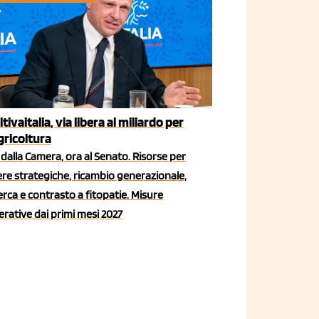
ltivaitalia, via libera al miliardo per
agricoltura
dalla Camera, ora al Senato. Risorse per
iere strategiche, ricambio generazionale,
erca e contrasto a fitopatie. Misure
rative dai primi mesi 2027