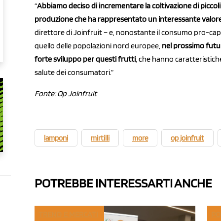
“
Abbiamo deciso di incrementare la coltivazione di piccoli 
produzione che ha rappresentato un interessante valor
direttore di Joinfruit – e, nonostante il consumo pro-capit
quello delle popolazioni nord europee,
nel prossimo fut
forte sviluppo per questi frutti
, che hanno caratteristiche
salute dei consumatori.”
Fonte: Op Joinfruit
lamponi
mirtilli
more
op joinfruit
POTREBBE INTERESSARTI ANCHE
TREND E MERCATI
PO