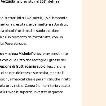
i Verzuolo
ha previsto nel 2021, delinea
i 8 ettari (di cui 4 di mirtilli, 3,5 di lamponi e
ine), una crescita che permetterà a Joinfruit
i a piccoli frutti rossi in suolo e di dare
li più in fermento dell'ortofrutta, con un
tri Paesi europei.
ese
– spiega
Michele Ponso
, vice-presidente
icola di Saluzzo che raccoglie il grosso dei
ivazione di frutti rossi in suolo
: l'escursione
di colore, dolcezza e succosità, mentre il
hi, è l'habitat ideale per i mirtilli, che infatti
ella provincia di Cuneo è un territorio vocato
ta l'80% delle superfici investite in queste