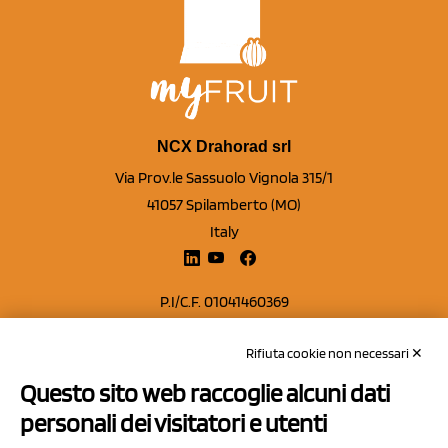
NCX Drahorad srl
Via Prov.le Sassuolo Vignola 315/1
41057 Spilamberto (MO)
Italy
P.I/C.F. 01041460369
REA: MO 208553
Rifiuta cookie non necessari ✕
Capitale sociale Euro 50.000,00 i.v.
Questo sito web raccoglie alcuni dati
Contatti
personali dei visitatori e utenti
Sitemap