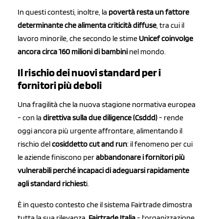
In questi contesti, inoltre, la
povertà resta un fattore
determinante che alimenta criticità diffuse
, tra cui il
lavoro minorile, che secondo le stime
Unicef coinvolge
ancora circa 160 milioni di bambini
nel mondo.
Il rischio dei nuovi standard per i
fornitori più deboli
Una fragilità che la nuova stagione normativa europea
- con la
direttiva sulla due diligence (Csddd)
- rende
oggi ancora più urgente affrontare, alimentando il
rischio del
cosiddetto cut and run
: il fenomeno per cui
le aziende finiscono per
abbandonare i fornitori più
vulnerabili perché incapaci di adeguarsi rapidamente
agli standard richiest
i.
È in questo contesto che il sistema Fairtrade dimostra
tutta la sua rilevanza.
Fairtrade Italia
- l'organizzazione