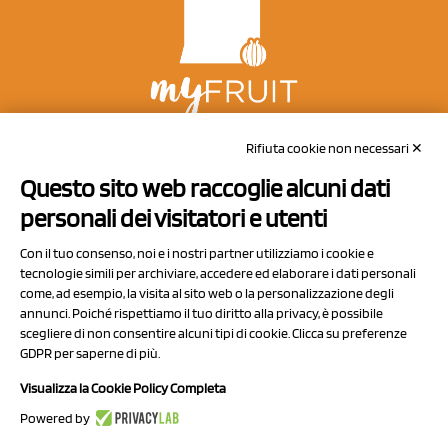
NCX Drahorad srl
Rifiuta cookie non necessari ✕
Via Prov.le Sassuolo Vignola 315/1
Questo sito web raccoglie alcuni dati
41057 Spilamberto (MO)
personali dei visitatori e utenti
Italy
Con il tuo consenso, noi e i nostri partner utilizziamo i cookie e
tecnologie simili per archiviare, accedere ed elaborare i dati personali
come, ad esempio, la visita al sito web o la personalizzazione degli
P.I/C.F. 01041460369
annunci. Poiché rispettiamo il tuo diritto alla privacy, è possibile
REA: MO 208553
scegliere di non consentire alcuni tipi di cookie. Clicca su preferenze
GDPR per saperne di più.
Capitale sociale Euro 50.000,00 i.v.
Visualizza la Cookie Policy Completa
Contatti
Powered by
Sitemap