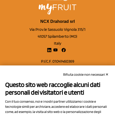
NCX Drahorad srl
Via Prov.le Sassuolo Vignola 315/1
41057 Spilamberto (MO)
Italy
P.I/C.F. 01041460369
REA: MO 208553
Rifiuta cookie non necessari ✕
Capitale sociale Euro 50.000,00 i.v.
Questo sito web raccoglie alcuni dati
Contatti
personali dei visitatori e utenti
Sitemap
Con il tuo consenso, noi e i nostri partner utilizziamo i cookie e
Privacy Policy
tecnologie simili per archiviare, accedere ed elaborare i dati personali
Cookie Policy
come, ad esempio, la visita al sito web o la personalizzazione degli