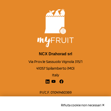
NCX Drahorad srl
Via Prov.le Sassuolo Vignola 315/1
41057 Spilamberto (MO)
Italy
P.I/C.F. 01041460369
REA: MO 208553
Rifiuta cookie non necessari ✕
Capitale sociale Euro 50.000,00 i.v.