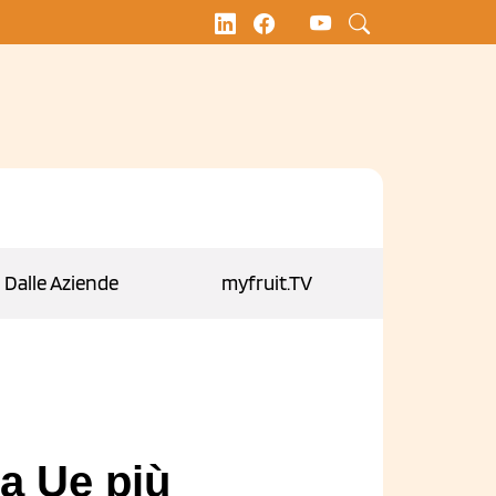
Dalle Aziende
myfruit.TV
la Ue più