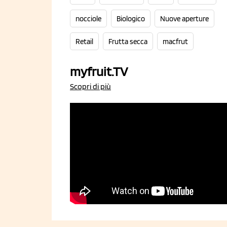
nocciole
Biologico
Nuove aperture
Retail
Frutta secca
macfrut
myfruit.TV
Scopri di più