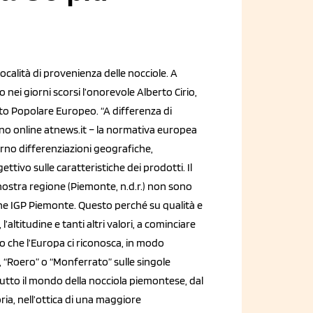
località di provenienza delle nocciole. A
ei giorni scorsi l’onorevole Alberto Cirio,
o Popolare Europeo. “A differenza di
iano online atnews.it – la normativa europea
terno differenziazioni geografiche,
tivo sulle caratteristiche dei prodotti. Il
nostra regione (Piemonte, n.d.r.) non sono
ione IGP Piemonte. Questo perché su qualità e
 l’altitudine e tanti altri valori, a cominciare
mo che l’Europa ci riconosca, in modo
”, “Roero” o “Monferrato” sulle singole
tutto il mondo della nocciola piemontese, dal
oria, nell’ottica di una maggiore