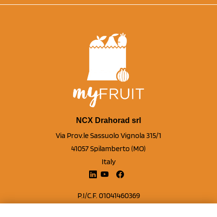
NCX Drahorad srl
Via Prov.le Sassuolo Vignola 315/1
41057 Spilamberto (MO)
Italy
P.I/C.F. 01041460369
REA: MO 208553