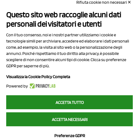
Rifiuta cookie non necessari ✕
Capitale sociale Euro 50.000,00 i.v.
Questo sito web raccoglie alcuni dati
Contatti
personali dei visitatori e utenti
Sitemap
Con il tuo consenso, noi e i nostri partner utilizziamo i cookie e
Privacy Policy
tecnologie simili per archiviare, accedere ed elaborare i dati personali
Cookie Policy
come, ad esempio, la visita al sito web o la personalizzazione degli
annunci. Poiché rispettiamo il tuo diritto alla privacy, è possibile
Chi Siamo
scegliere di non consentire alcuni tipi di cookie. Clicca su preferenze
GDPR per saperne di più.
Visualizza la Cookie Policy Completa
Powered by
2023 NCX Drahorad srl - All rights reserved
ACCETTA TUTTO
myfruit.it è parte del network di
NCX DRAHORAD
ACCETTA NECESSARI
NCX Drahorad - Via Provinciale Vignola-Sassuolo 315/1 - 41057
Spilamberto (MO) - p.i. / c.f. 01041460369
Preferenze GDPR