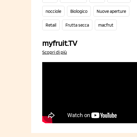
nocciole
Biologico
Nuove aperture
Retail
Frutta secca
macfrut
myfruit.TV
Scopri di più