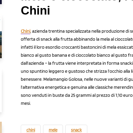
Chini
Chini
, azienda trentina specializzata nella produzione di s
offerta di snack alla frutta abbinando la mela al cioccola
infatti il loro esordio croccanti bastoncini di mela essicca
bianco al gusto banana e di cioccolato bianco al gusto f
dall’azienda – la frutta viene interpretata in forma snacki
uno spuntino leggero e gustoso che strizza l’occhio alla
benessere. Melamangio Golosa, nelle nuove varianti di gu
l’alternativa energetica e genuina alle classiche merendine 
sono venduti in buste da 25 grammi al prezzo di 1,10 euro a
mesi.
chini
mele
snack