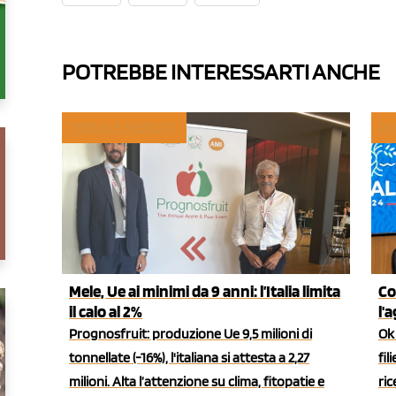
POTREBBE INTERESSARTI ANCHE
TREND E MERCATI
PO
Mele, Ue ai minimi da 9 anni: l’Italia limita
Co
il calo al 2%
l'
Prognosfruit: produzione Ue 9,5 milioni di
Ok 
tonnellate (-16%), l'italiana si attesta a 2,27
fil
milioni. Alta l’attenzione su clima, fitopatie e
ric