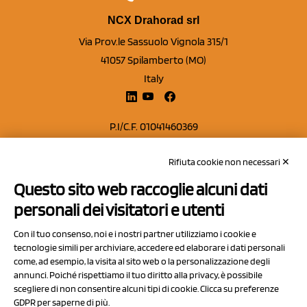
NCX Drahorad srl
Via Prov.le Sassuolo Vignola 315/1
41057 Spilamberto (MO)
Italy
P.I/C.F. 01041460369
REA: MO 208553
Rifiuta cookie non necessari ✕
Capitale sociale Euro 50.000,00 i.v.
Questo sito web raccoglie alcuni dati
Contatti
personali dei visitatori e utenti
Sitemap
Con il tuo consenso, noi e i nostri partner utilizziamo i cookie e
Privacy Policy
tecnologie simili per archiviare, accedere ed elaborare i dati personali
Cookie Policy
come, ad esempio, la visita al sito web o la personalizzazione degli
annunci. Poiché rispettiamo il tuo diritto alla privacy, è possibile
Chi Siamo
scegliere di non consentire alcuni tipi di cookie. Clicca su preferenze
GDPR per saperne di più.