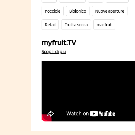
nocciole
Biologico
Nuove aperture
Retail
Frutta secca
macfrut
myfruit.TV
Scopri di più