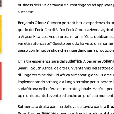
business dell’uva da tavola e ci costringono ad applicare 
successo”.
Benjamin Cilloniz Guerero
porterà la sua esperienza da uno
quello del
Perù
. Ceo di Safco Perù Group, azienda agricola
a Villacurì-Ica, così vede i prossimi anni. “Cosa dobbiamo
varietà autorizzate? Questo periodo ha visto un’enorme ev
passo con le nuove sfide che riguardano sia la produzion
Un’altra esperienza sarà dal
Sudafrica
. A parlarne
Johan 
(Paarl – South Africa) da oltre un ventennio nel settore d
di lungo termine dal Sud Africa ai mercati globali. “Com
implementando strategie a lungo termine per superare le 
sudafricana nella sfera del mercato globale. Macfrut per 
opinioni durante l’evento ed anche un proficuo momento
Sul mercato di alta gamma dell’uva da tavola parlerà
Graz
Polar Europe (
Spagna
), dove coordina la fornitura globa