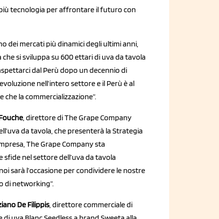
più tecnologia per affrontare il futuro con
 dei mercati più dinamici degli ultimi anni,
 che si sviluppa su 600 ettari di uva da tavola
 aspettarci dal Perù dopo un decennio di
oluzione nell’intero settore e il Perù è al
e che la commercializzazione”.
Fouche
, direttore di The Grape Company
ell’uva da tavola, che presenterà la Strategia
e impresa, The Grape Company sta
sfide nel settore dell’uva da tavola
noi sarà l’occasione per condividere le nostre
 di networking”.
iano De Filippis
, direttore commerciale di
le di uva Blanc Seedless a brand Sweeta alla