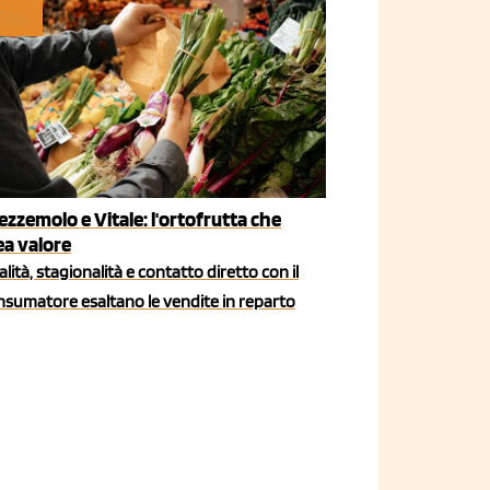
TAIL
ezzemolo e Vitale: l'ortofrutta che
ea valore
lità, stagionalità e contatto diretto con il
nsumatore esaltano le vendite in reparto