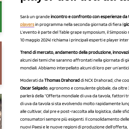
Sarà un grande
incontro e confronto con esperienze da 
players
in programma nella seconda giornata di fiera (
gi
L’evento è parte del Table grape symposium, il Simposio 
10 maggio 2024) richiama i principali esperti e player inter
Trend di mercato, andamento della produzione, innovazi
alcuni dei temi che saranno affrontati nella giornata di gi
mondiali. Abbiamo interpellato alcuni di loro per un’antici
Moderati da
Thomas Drahorad
di NCX Drahorad, che coor
Oscar Salgado
, agronomo e consulente globale, da oltre 3
parlerà della “Offerta mondiale di uva da tavola, fattori t
di uva da tavola si sta evolvendo molto rapidamente lungo l
alle cultivar, dal pre e post-raccolta alla logistica, dalle s
consumatori sempre più esigenti. Il consolidamento delle a
nuovi Paesi e le nuove regioni di produzione dell’offerta,