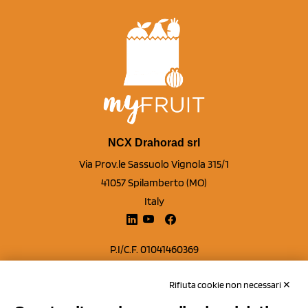
NCX Drahorad srl
Via Prov.le Sassuolo Vignola 315/1
41057 Spilamberto (MO)
Italy
P.I/C.F. 01041460369
REA: MO 208553
Rifiuta cookie non necessari ✕
Capitale sociale Euro 50.000,00 i.v.