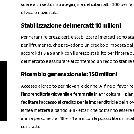
soia e altri settori strategici, ma deficitari, altri 300 per l
olivicolo nazionale.
Stabilizzazione dei mercati: 10 milioni
Per garantire
prezzi certi
e stabilizzare i mercati, sono stan
per il frumento, che prevedono un credito d’imposta dal 
accordi (da 3 a 5 anni), con il prezzo stabilito per l’intera 
del mercato e assicurare al contempo un reddito stabile ag
Ricambio generazionale: 150 milioni
Accesso al credito per giovani e donne. Al fine di favorire 
l’imprenditoria giovanile e femminile
in agricoltura, il pi
facilitare l’accesso al credito per le imprenditrici e dei giov
Ismea metterà a bando 8.417 ettari che potranno essere 
anni a persone tra i 18 e i 41 anni, con la possibilità di risc
contratto.