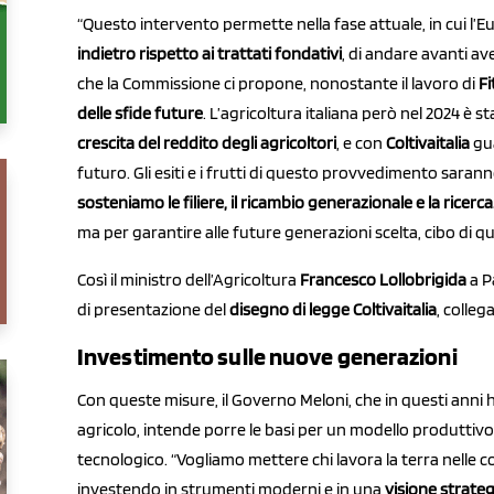
“Questo intervento permette nella fase attuale, in cui l’
indietro rispetto ai trattati fondativi
, di andare avanti a
che la Commissione ci propone, nonostante il lavoro di
Fi
delle sfide future
. L’agricoltura italiana però nel 2024 è st
crescita del reddito degli agricoltori
, e con
Coltivaitalia
gua
futuro. Gli esiti e i frutti di questo provvedimento sara
sosteniamo le filiere, il ricambio generazionale e la ricerca
ma per garantire alle future generazioni scelta, cibo di q
Così il ministro dell’Agricoltura
Francesco Lollobrigida
a P
di presentazione del
disegno di legge Coltivaitalia
, colleg
Investimento sulle nuove generazioni
Con queste misure, il Governo Meloni, che in questi anni h
agricolo, intende porre le basi per un modello produttivo 
tecnologico. “Vogliamo mettere chi lavora la terra nelle c
investendo in strumenti moderni e in una
visione strateg