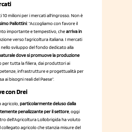
rcati
10 milioni per i mercati all'ingrosso. Non è
imo Pallottini
: “Accogliamo con favore il
mento importante e tempestivo, che
arriva in
ione verso l’agricoltura italiana. I mercati
 nello sviluppo del fondo dedicato alla
o naturale dove si promuove la produzione
per tutta la filiera, dai produttori ai
etenze, infrastrutture e progettualità per
 ai bisogni reali del Paese”.
e con Drei
 agricolo,
particolarmente deluso dalla
temente penalizzante per il settore
, oggi
tro dell’Agricoltura Lollobrigida ha voluto
l collegato agricolo che stanzia misure del