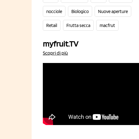
nocciole
Biologico
Nuove aperture
Retail
Frutta secca
macfrut
myfruit.TV
Scopri di più