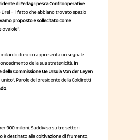
sidente di Fedagripesca Confcooperative
rei – il fatto che abbiano trovato spazio
evamo proposto e sollecitato come
 ovaiole”.
e
 miliardo di euro rappresenta un segnale
iconoscimento della sua strategicità,
in
ente della Commissione Ue Ursula Von der Leyen
o unico". Parole del presidente della Coldiretti
ndo
.
er 900 milioni. Suddiviso su tre settori
io è destinato alla coltivazione di frumento,