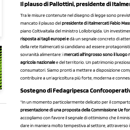
Il plauso di Pallottini, presidente di Italme
Tra le misure contenute nel disegno di legge sono previsti 
mancato il plauso del
presidente di Italmercati Fabio Mass
piano Coltivaitalia del ministro Lollobrigida. Un investi
risposta ai tagli europei e
dà un segnale concreto di attenz
della rete Italmercati si candidano ad essere protagonisti
sovranità alimentare: i
mercati all’ingrosso sono il luog
agricola nazionale
e del territorio. Un patrimonio prezioso 
consumatori. Siamo pronti a mettere a disposizione comp
contribuire a un’agricoltura più forte, moderna e connessa
Sostegno di Fedagripesca Confcooperativ
“In un momento particolarmente delicato per il comparto
presentazione di una proposta della Commissione Ue for
accogliamo con favore il segnale di ottimismo che il minis
dare in maniera molto tempestiva al settore, attraverso i