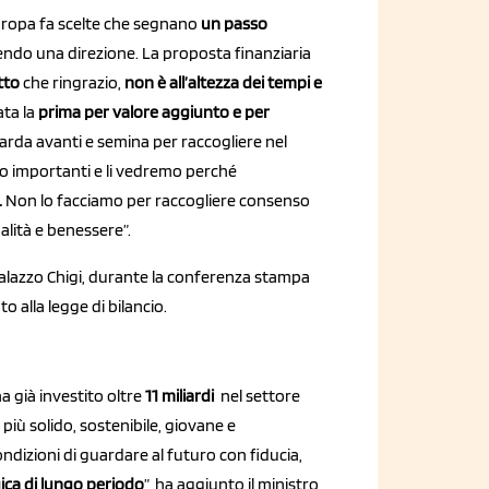
Europa fa scelte che segnano
un passo
vendo una direzione. La proposta finanziaria
tto
che ringrazio,
non è all’altezza dei tempi e
ata la
prima per valore aggiunto e per
rda avanti e semina per raccogliere nel
nno importanti e li vedremo perché
.
Non lo facciamo per raccogliere consenso
ualità e benessere”.
alazzo Chigi, durante la conferenza stampa
ato alla legge di bilancio.
a già investito oltre
11 miliardi
nel settore
più solido, sostenibile, giovane e
ondizioni di guardare al futuro con fiducia,
ica di lungo periodo
”, ha aggiunto il ministro