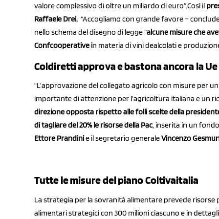
valore complessivo di oltre un miliardo di euro”.Così il
pre
Raffaele Drei.
“Accogliamo con grande favore – conclude D
nello schema del disegno di legge “
alcune misure che av
Confcooperative i
n materia di vini dealcolati e produzione
Coldiretti approva e bastona ancora la U
"L’approvazione del collegato agricolo con misure per un
importante di attenzione per l’agricoltura italiana e un r
direzione opposta rispetto alle folli scelte della presid
di tagliare del 20% le risorse della Pac
, inserita in un fond
Ettore Prandini
e il segretario generale
Vincenzo Gesmu
Tutte le misure del piano Coltivaitalia
La strategia per la sovranità alimentare prevede risorse p
alimentari strategici con 300 milioni ciascuno e in dettagl