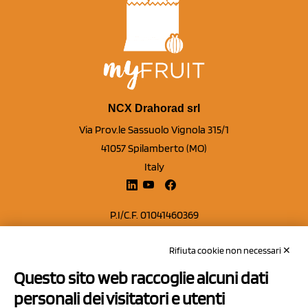
NCX Drahorad srl
Via Prov.le Sassuolo Vignola 315/1
41057 Spilamberto (MO)
Italy
P.I/C.F. 01041460369
REA: MO 208553
Rifiuta cookie non necessari ✕
Capitale sociale Euro 50.000,00 i.v.
Questo sito web raccoglie alcuni dati
Contatti
personali dei visitatori e utenti