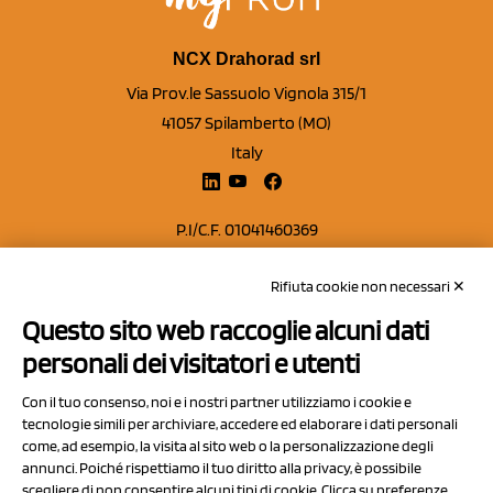
NCX Drahorad srl
Via Prov.le Sassuolo Vignola 315/1
41057 Spilamberto (MO)
Italy
P.I/C.F. 01041460369
REA: MO 208553
Rifiuta cookie non necessari ✕
Capitale sociale Euro 50.000,00 i.v.
Questo sito web raccoglie alcuni dati
Contatti
personali dei visitatori e utenti
Sitemap
Con il tuo consenso, noi e i nostri partner utilizziamo i cookie e
Privacy Policy
tecnologie simili per archiviare, accedere ed elaborare i dati personali
Cookie Policy
come, ad esempio, la visita al sito web o la personalizzazione degli
annunci. Poiché rispettiamo il tuo diritto alla privacy, è possibile
Chi Siamo
scegliere di non consentire alcuni tipi di cookie. Clicca su preferenze