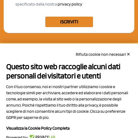
specificato dalla nostra
privacy policy
ISCRIVITI
Rifiuta cookie non necessari ✕
Questo sito web raccoglie alcuni dati
personali dei visitatori e utenti
Con il tuo consenso, noi e i nostri partner utilizziamo i cookie e
tecnologie simili per archiviare, accedere ed elaborare i dati personali
come, ad esempio, la visita al sito web o la personalizzazione degli
annunci. Poiché rispettiamo il tuo diritto alla privacy, è possibile
scegliere di non consentire alcuni tipi di cookie. Clicca su preferenze
NCX Drahorad srl
GDPR per saperne di più.
Via Prov.le Sassuolo Vignola 315/1
Visualizza la Cookie Policy Completa
41057 Spilamberto (MO)
Powered by