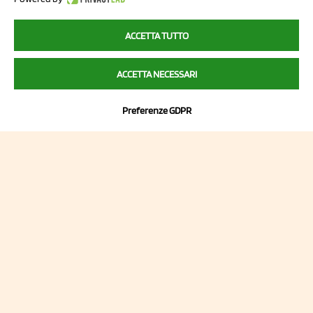
Italy
ACCETTA TUTTO
P.I/C.F. 01041460369
ACCETTA NECESSARI
REA: MO 208553
Capitale sociale Euro 50.000,00 i.v.
Preferenze GDPR
Contatti
Sitemap
Privacy Policy
Cookie Policy
Chi Siamo
2023 NCX Drahorad srl - All rights reserved