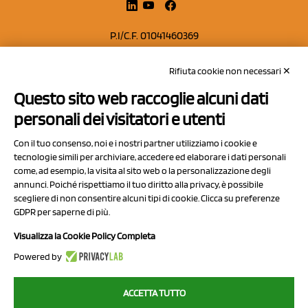
P.I/C.F. 01041460369
REA: MO 208553
Rifiuta cookie non necessari ✕
Capitale sociale Euro 50.000,00 i.v.
Questo sito web raccoglie alcuni dati
Contatti
personali dei visitatori e utenti
Sitemap
Con il tuo consenso, noi e i nostri partner utilizziamo i cookie e
Privacy Policy
tecnologie simili per archiviare, accedere ed elaborare i dati personali
Cookie Policy
come, ad esempio, la visita al sito web o la personalizzazione degli
annunci. Poiché rispettiamo il tuo diritto alla privacy, è possibile
Chi Siamo
scegliere di non consentire alcuni tipi di cookie. Clicca su preferenze
GDPR per saperne di più.
Visualizza la Cookie Policy Completa
Powered by
2023 NCX Drahorad srl - All rights reserved
ACCETTA TUTTO
myfruit.it è parte del network di
NCX DRAHORAD